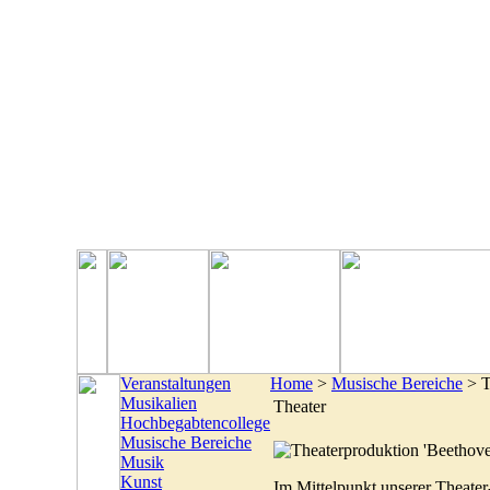
Veranstaltungen
Home
>
Musische Bereiche
> T
Musikalien
Theater
Hochbegabtencollege
Musische Bereiche
Musik
Kunst
Im Mittelpunkt unserer Theater